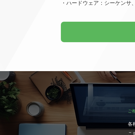
・ハードウェア：シーケンサ
ご
各
こ